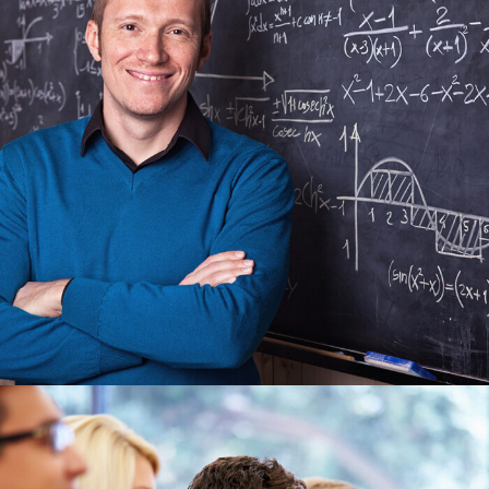
6 JUIN 2016
BY
ADMIN_UACA