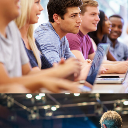
6 JUIN 2016
BY
ADMIN_UACA