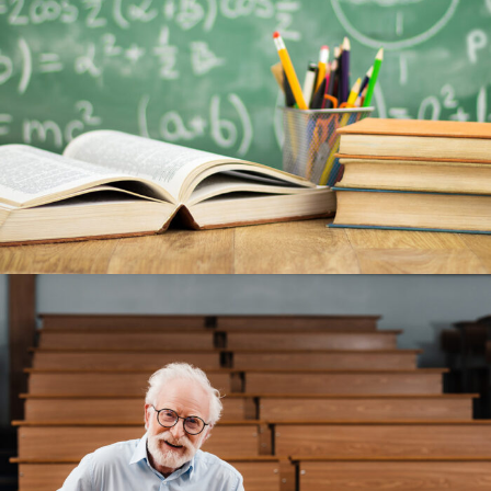
6 JUIN 2016
BY
ADMIN_UACA